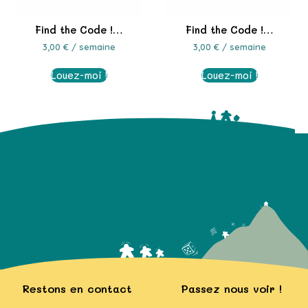
Find the Code !…
Find the Code !…
3,00
€
/ semaine
3,00
€
/ semaine
Louez-moi !
Louez-moi !
Restons en contact
Passez nous voir !