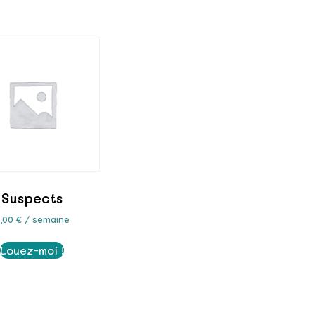
Suspects
7,00
€
/ semaine
Louez-moi !