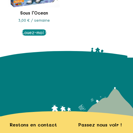
Sous l’Ocean
3,00
€
/ semaine
Louez-moi !
Restons en contact
Passez nous voir !