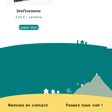
Draftosaurus
3,00
€
/ semaine
Louez-moi !
Restons en contact
Passez nous voir !