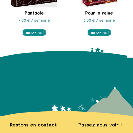
Pantacle
Pour la reine
7,00
€
/ semaine
3,00
€
/ semaine
Louez-moi !
Louez-moi !
Restons en contact
Passez nous voir !