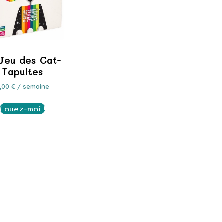
Jeu des Cat-
Tapultes
3,00
€
/ semaine
Louez-moi !