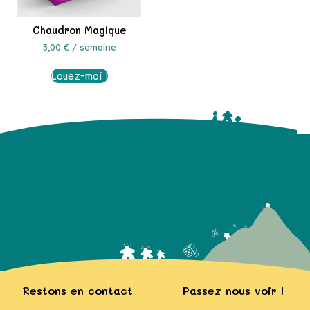
Chaudron Magique
3,00
€
/ semaine
Louez-moi !
Restons en contact
Passez nous voir !