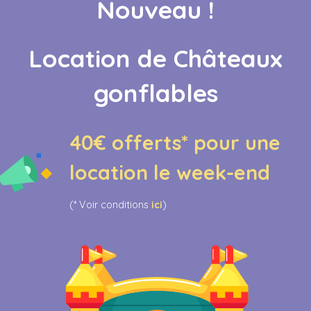
Nouveau !
Location de Châteaux
Frutopia
Triqueta
gonflables
7,00
€
/ semaine
7,00
€
/ semaine
Louez-moi !
Louez-moi !
40€ offerts* pour une
location le week-end
(* Voir conditions
ici
)