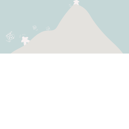
En savoir plus
Le concept
La foire aux questions (F.A.Q)
Notre boutique de jouets en ligne