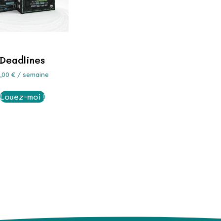
Deadlines
3,00
€
/ semaine
Louez-moi !