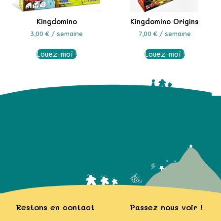
Kingdomino
Kingdomino Origins
3,00
€
/ semaine
7,00
€
/ semaine
Louez-moi !
Louez-moi !
Restons en contact
Passez nous voir !