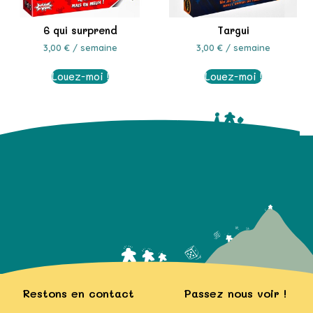
6 qui surprend
Targui
3,00
€
/ semaine
3,00
€
/ semaine
Louez-moi !
Louez-moi !
Restons en contact
Passez nous voir !