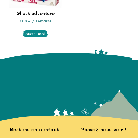
Ghost adventure
7,00
€
/ semaine
Louez-moi !
Restons en contact
Passez nous voir !