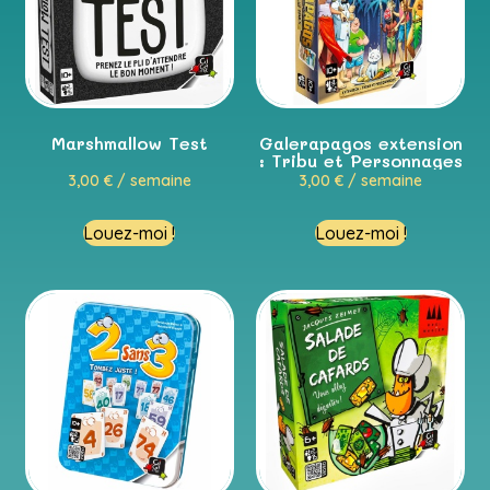
Marshmallow Test
Galerapagos extension
: Tribu et Personnages
3,00
€
/ semaine
3,00
€
/ semaine
Louez-moi !
Louez-moi !