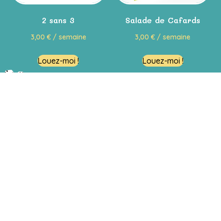
2 sans 3
Salade de Cafards
3,00
€
/ semaine
3,00
€
/ semaine
Louez-moi !
Louez-moi !
Restons en contact
Passez nous voir !
Venir en magasin
En savoir plus
Le concept
La foire aux questions (F.A.Q)
Notre boutique de jouets en ligne
Conditions générales d'utilisation et de location
Mentions légales