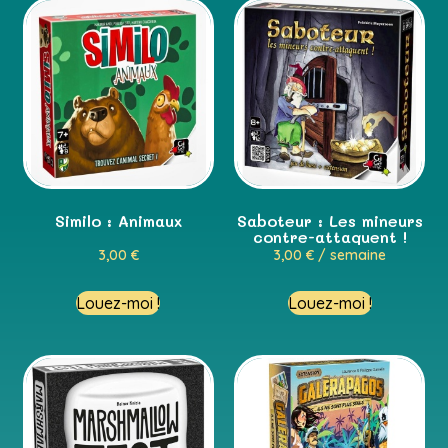
Similo : Animaux
Saboteur : Les mineurs
contre-attaquent !
3,00
€
3,00
€
/ semaine
Louez-moi !
Louez-moi !