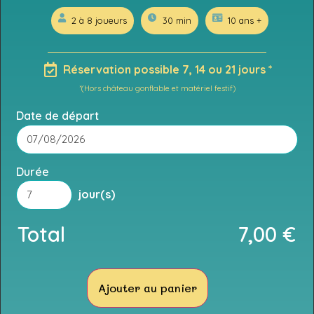
2 à 8 joueurs
30 min
10 ans +
Réservation possible 7, 14 ou 21 jours *
*(Hors château gonflable et matériel festif)
Date de départ
Durée
jour(s)
Total
7,00
€
Ajouter au panier