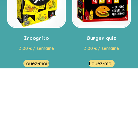
Incognito
Burger quiz
3,00
€
/ semaine
3,00
€
/ semaine
Louez-moi !
Louez-moi !
Restons en contact
Passez nous voir !
Venir en magasin
En savoir plus