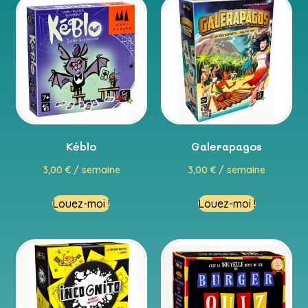
Kéblo
Galerapagos
3,00
€
/ semaine
3,00
€
/ semaine
Louez-moi !
Louez-moi !