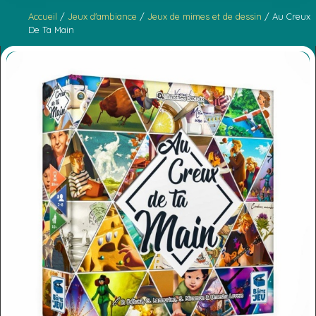
Accueil
/
Jeux d'ambiance
/
Jeux de mimes et de dessin
/ Au Creux
De Ta Main