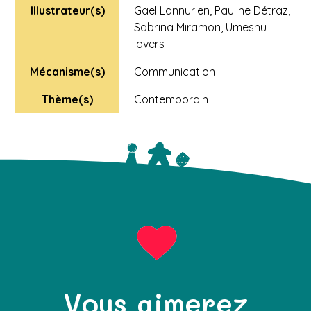
Illustrateur(s)
Gael Lannurien
,
Pauline Détraz
,
Sabrina Miramon
,
Umeshu
lovers
Mécanisme(s)
Communication
Thème(s)
Contemporain
Vous aimerez