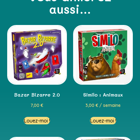
aussi...
Bazar Bizarre 2.0
Similo : Animaux
7,00
€
3,00
€
/ semaine
Louez-moi !
Louez-moi !