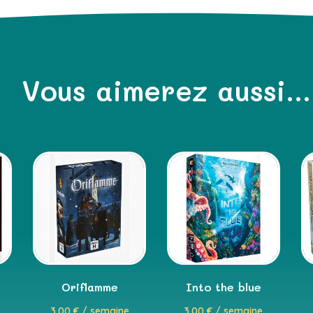
Vous aimerez aussi...
Oriflamme
Into the blue
3,00
€
/ semaine
3,00
€
/ semaine