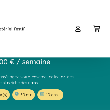
tériel festif
 joueurs
,00
€
/ semaine
aménagez votre caverne, collectez des
 plus riche des nains !
ur(s)
30 min
10 ans +