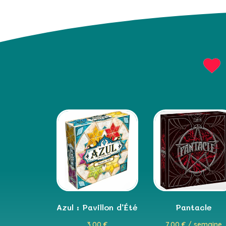
Azul : Pavillon d’Été
Pantacle
3,00
€
7,00
€
/ semaine