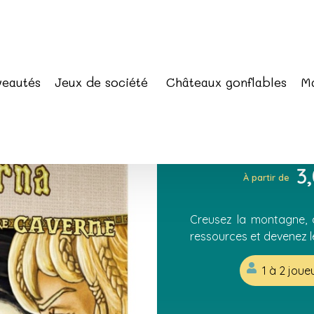
eautés
Jeux de société
Châteaux gonflables
Ma
 2 joueurs
Caverna 2
3
À partir de
Creusez la montagne, 
ressources et devenez le
1 à 2 joue