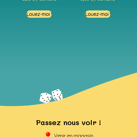
Louez-moi !
Louez-moi !
Passez nous voir !
Venir en magasin