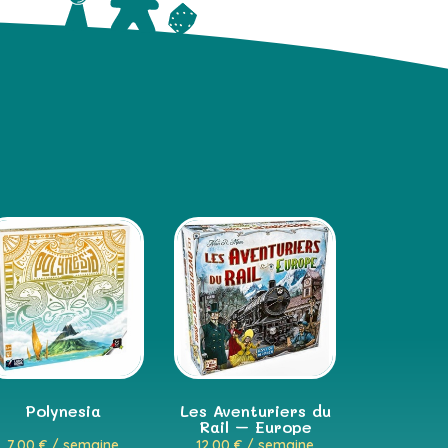
Polynesia
Les Aventuriers du
Rail – Europe
7,00
€
/ semaine
12,00
€
/ semaine