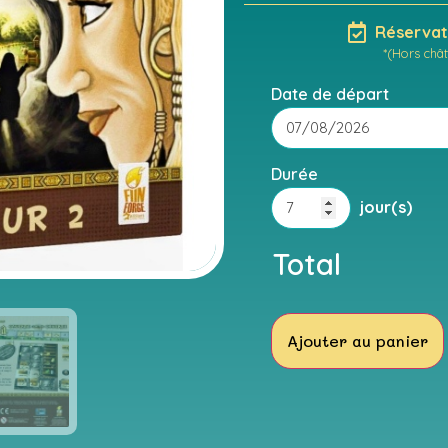
Réservati
*(Hors chât
Date de départ
Durée
jour(s)
Total
Ajouter au panier