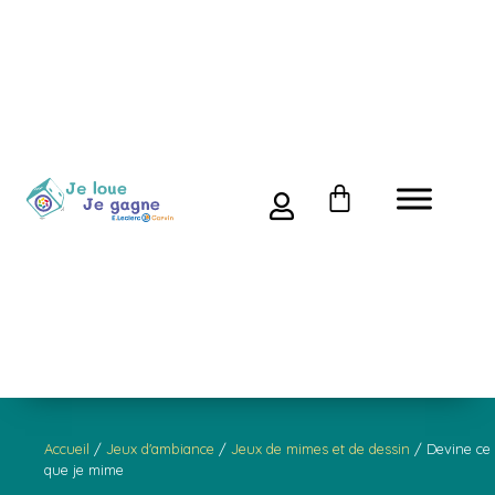
Accueil
/
Jeux d'ambiance
/
Jeux de mimes et de dessin
/ Devine ce
que je mime