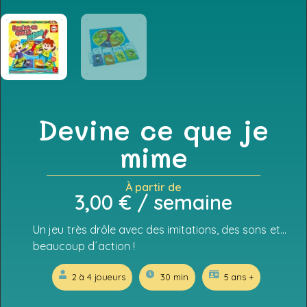
Devine ce que je
mime
À partir de
3,00
€
/ semaine
Un jeu très drôle avec des imitations, des sons et…
beaucoup d´action !
2 à 4 joueurs
30 min
5 ans +