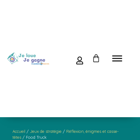
Accueil
/
Jeux de stratégie
/
Réflexion, énigmes et casse-
têtes
/ Food Truck