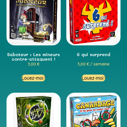
Saboteur : Les mineurs
6 qui surprend
contre-attaquent !
3,00
€
3,00
€
/ semaine
Louez-moi !
Louez-moi !