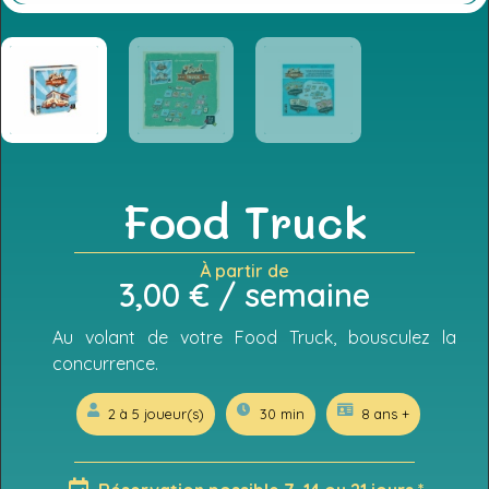
Food Truck
À partir de
3,00
€
/ semaine
Au volant de votre Food Truck, bousculez la
concurrence.
2 à 5 joueur(s)
30 min
8 ans +