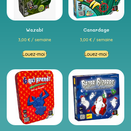
Wazabi
Canardage
3,00
€
/ semaine
3,00
€
/ semaine
Louez-moi !
Louez-moi !