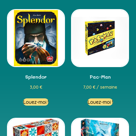
Splendor
Pac-Man
3,00
€
7,00
€
/ semaine
Louez-moi !
Louez-moi !