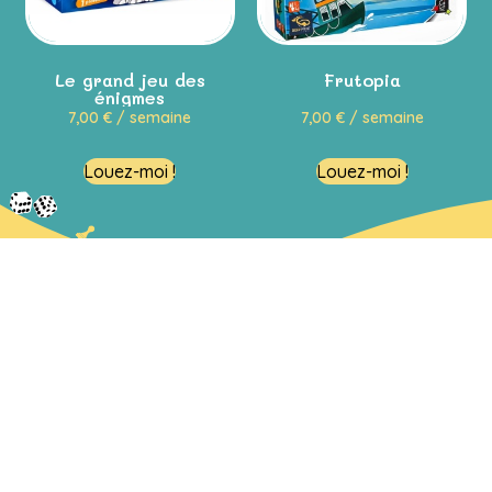
Le grand jeu des
Frutopia
énigmes
7,00
€
/ semaine
7,00
€
/ semaine
Louez-moi !
Louez-moi !
Restons en contact
Passez nous voir !
Venir en magasin
En savoir plus
Le concept
La foire aux questions (F.A.Q)