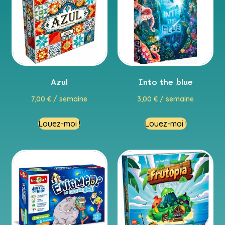
Azul
Into the blue
7,00
€
/ semaine
3,00
€
/ semaine
Louez-moi !
Louez-moi !