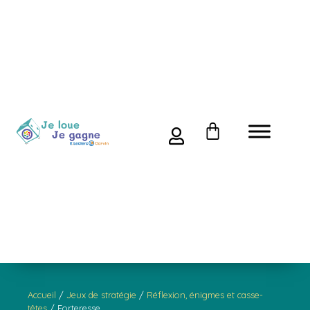
Accueil
/
Jeux de stratégie
/
Réflexion, énigmes et casse-
têtes
/ Forteresse