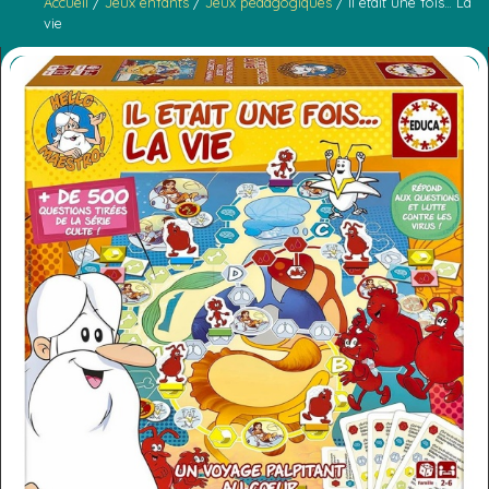
Accueil
/
Jeux enfants
/
Jeux pédagogiques
/ Il était une fois… La
vie