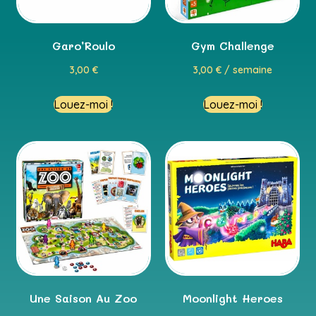
Garo’Roulo
Gym Challenge
3,00
€
3,00
€
/ semaine
Louez-moi !
Louez-moi !
Une Saison Au Zoo
Moonlight Heroes