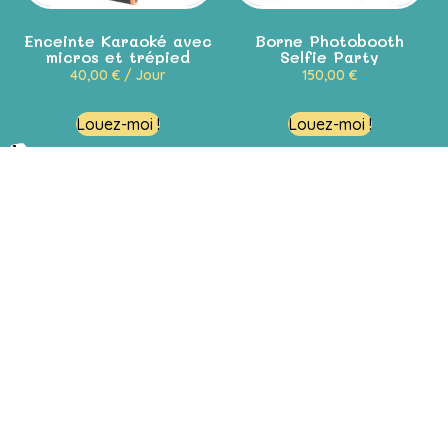
Enceinte Karaoké avec
Borne Photobooth
micros et trépied
Selfie Party
40,00
€
/ Jour
150,00
€
Louez-moi !
Louez-moi !
Restons en contact
Passez nous voir !
Venir en magasin
En savoir plus
Le concept
La foire aux questions (F.A.Q)
Notre boutique de jouets en ligne
Conditions générales d'utilisation et de location
Mentions légales