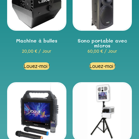
Machine à bulles
Sono portable avec
micros
20,00
€
/ Jour
60,00
€
/ Jour
Louez-moi !
Louez-moi !