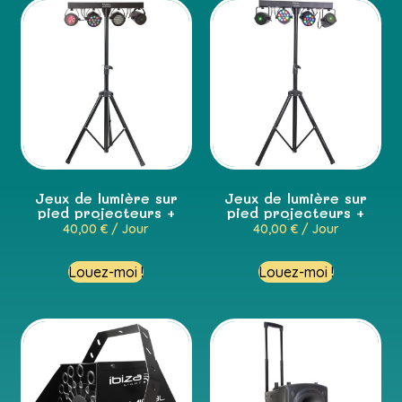
Jeux de lumière sur
Jeux de lumière sur
pied projecteurs +
pied projecteurs +
stroboscope
lasers
40,00
€
/ Jour
40,00
€
/ Jour
Louez-moi !
Louez-moi !