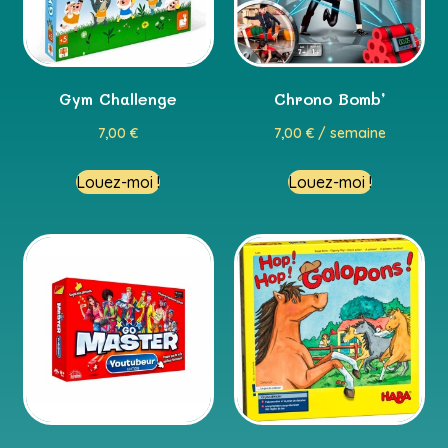
Gym Challenge
Chrono Bomb’
7,00
€
7,00
€
/ semaine
Louez-moi !
Louez-moi !