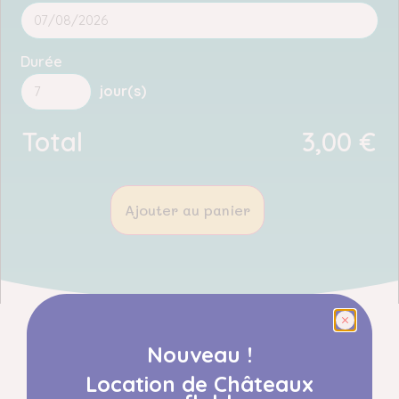
Durée
jour(s)
Total
3,00
€
Ajouter au panier
Description
Nouveau !
Location de Châteaux