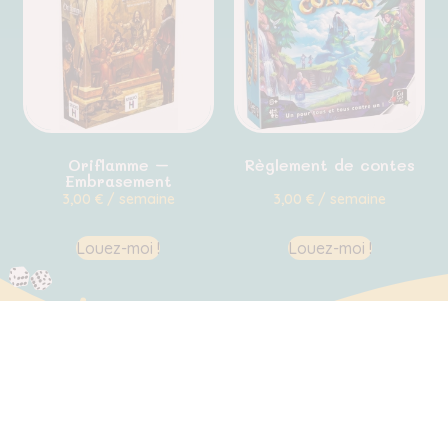
Oriflamme –
Règlement de contes
Embrasement
3,00
€
/ semaine
3,00
€
/ semaine
Louez-moi !
Louez-moi !
Restons en contact
Passez nous voir !
Venir en magasin