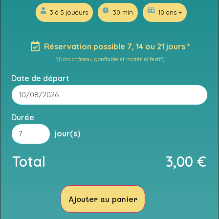
3 à 5 joueurs
30 min
10 ans +
Réservation possible 7, 14 ou 21 jours *
*(Hors château gonflable et matériel festif)
Date de départ
Durée
jour(s)
Total
3,00
€
Ajouter au panier