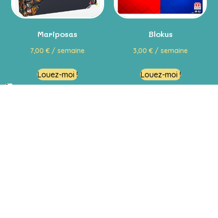
Mariposas
Blokus
7,00
€
/ semaine
3,00
€
/ semaine
Louez-moi !
Louez-moi !
Restons en contact
Passez nous voir !
Venir en magasin
En savoir plus
Le concept
La foire aux questions (F.A.Q)
Notre boutique de jouets en ligne