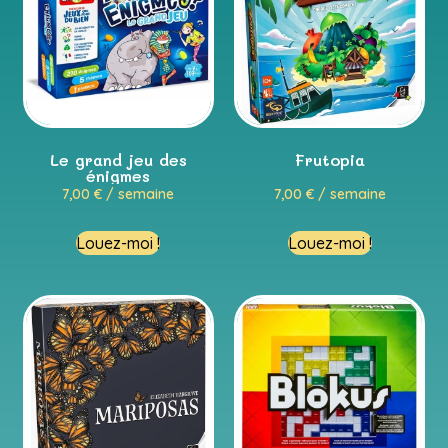
Le grand jeu des
Frutopia
énigmes
7,00
€
/ semaine
7,00
€
/ semaine
Louez-moi !
Louez-moi !