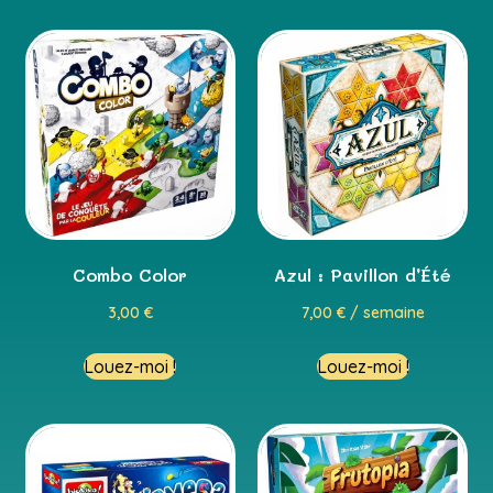
Combo Color
Azul : Pavillon d’Été
3,00
€
7,00
€
/ semaine
Louez-moi !
Louez-moi !