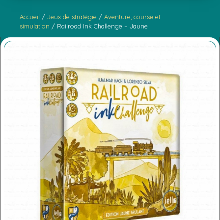
Accueil
/
Jeux de stratégie
/
Aventure, course et
simulation
/ Railroad Ink Challenge – Jaune