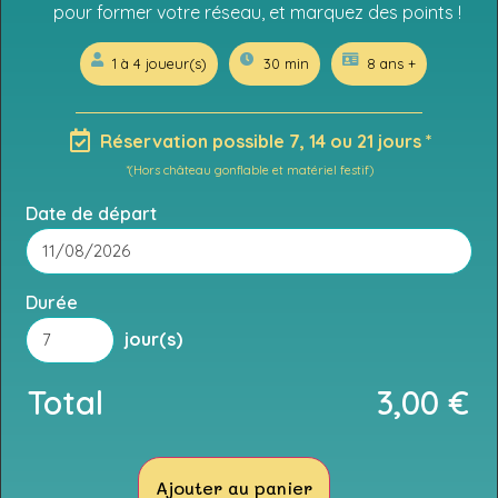
pour former votre réseau, et marquez des points !
1 à 4 joueur(s)
30 min
8 ans +
Réservation possible 7, 14 ou 21 jours *
*(Hors château gonflable et matériel festif)
Date de départ
Durée
jour(s)
Total
3,00
€
Ajouter au panier