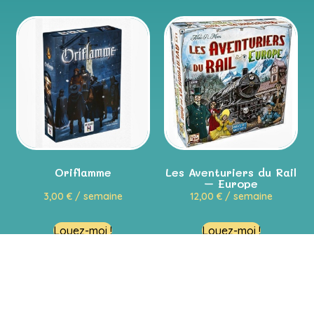
Oriflamme
Les Aventuriers du Rail
– Europe
3,00
€
/ semaine
12,00
€
/ semaine
Louez-moi !
Louez-moi !