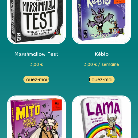
Marshmallow Test
Kéblo
3,00
€
3,00
€
/ semaine
Louez-moi !
Louez-moi !