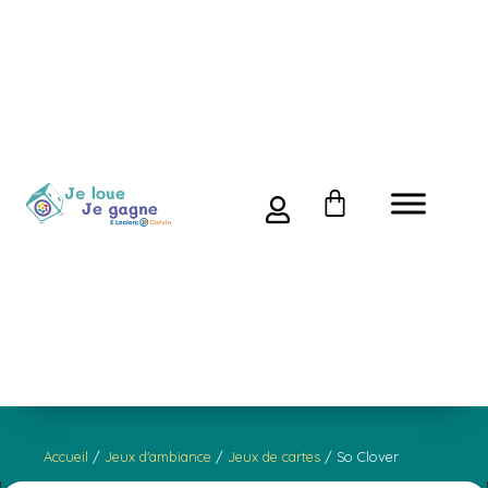
Accueil
/
Jeux d'ambiance
/
Jeux de cartes
/ So Clover