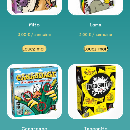
Mito
Lama
3,00
€
/ semaine
3,00
€
/ semaine
Louez-moi !
Louez-moi !
Canardage
Incognito