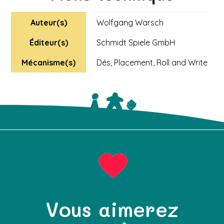
Auteur(s)
Wolfgang Warsch
Éditeur(s)
Schmidt Spiele GmbH
Mécanisme(s)
Dés
,
Placement
,
Roll and Write
Vous aimerez