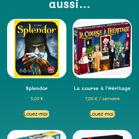
aussi...
Splendor
La course à l’Héritage
3,00
€
7,00
€
/ semaine
Louez-moi !
Louez-moi !