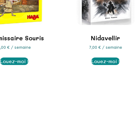
issaire Souris
Nidavellir
3,00
€
/ semaine
7,00
€
/ semaine
Louez-moi !
Louez-moi !