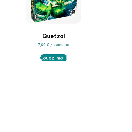
Quetzal
7,00
€
/ semaine
Louez-moi !