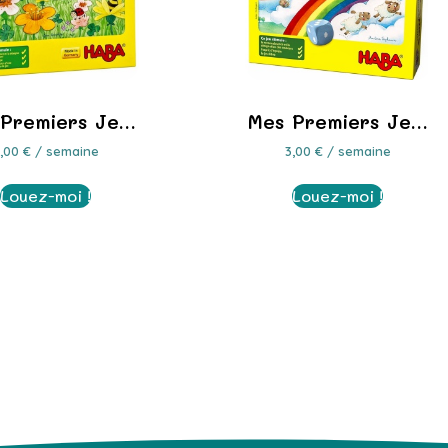
 Premiers Je…
Mes Premiers Je…
3,00
€
/ semaine
3,00
€
/ semaine
Louez-moi !
Louez-moi !