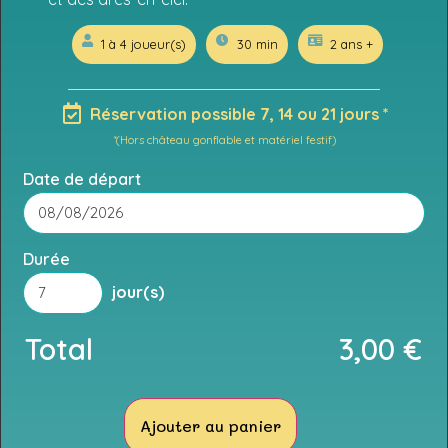
1 à 4 joueur(s)
30 min
2 ans +
Réservation possible 7, 14 ou 21 jours *
*(Hors château gonflable et matériel festif)
Date de départ
Durée
jour(s)
Total
3,00
€
Ajouter au panier