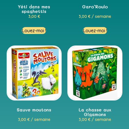
Yéti dans mes
Garo’Roulo
spaghettis
3,00
€
3,00
€
/ semaine
Louez-moi !
Louez-moi !
Sauve moutons
La chasse aux
Gigamons
3,00
€
/ semaine
3,00
€
/ semaine