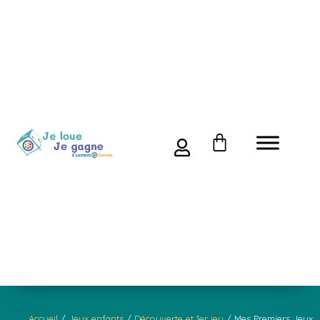
Accueil
/
Jeux enfants
/
Découverte et 1er jeu
/ Mes Premiers Jeux