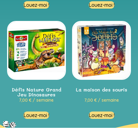
Louez-moi !
Louez-moi !
Défis Nature Grand
La maison des souris
Jeu Dinosaures
7,00
€
/ semaine
7,00
€
/ semaine
Louez-moi !
Louez-moi !