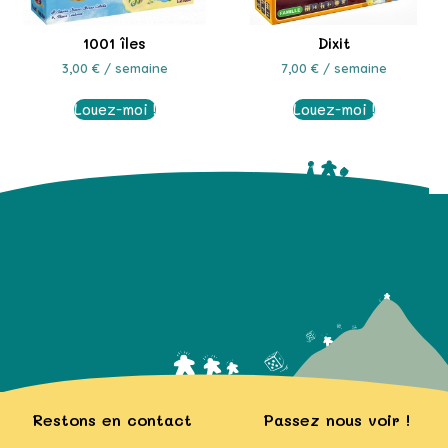
1001 îles
Dixit
3,00
€
/ semaine
7,00
€
/ semaine
Louez-moi !
Louez-moi !
Restons en contact
Passez nous voir !