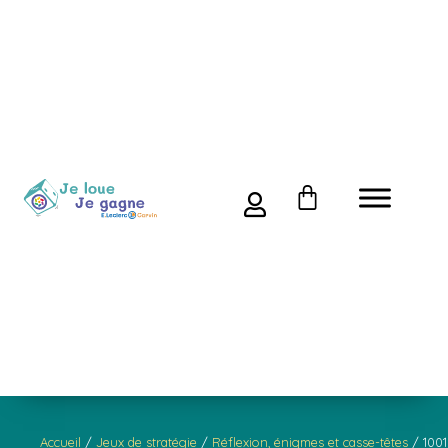
Accueil
/
Jeux de stratégie
/
Réflexion, énigmes et casse-têtes
/ 1001