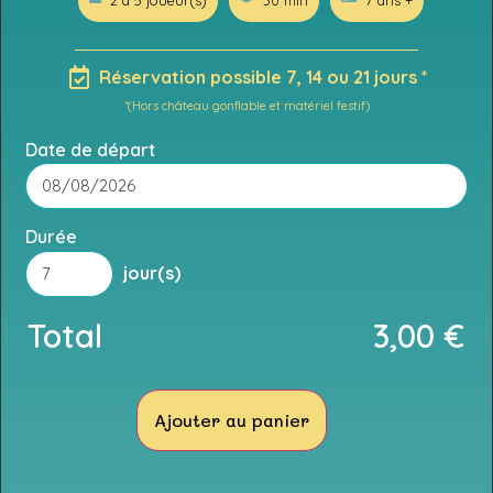
2 à 5 joueur(s)
30 min
7 ans +
Réservation possible 7, 14 ou 21 jours *
*(Hors château gonflable et matériel festif)
Date de départ
Durée
jour(s)
Total
3,00
€
Ajouter au panier