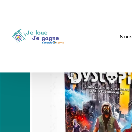
Accueil
/
Jeux d'ambiance
/
Défis, quiz et culture géné
Nouv