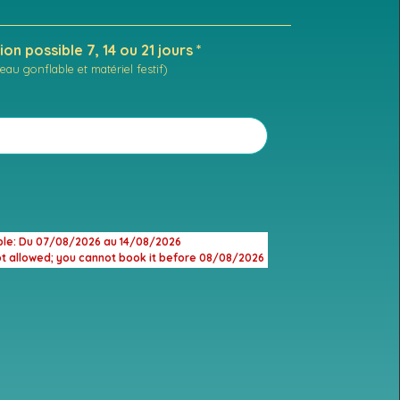
on possible 7, 14 ou 21 jours *
eau gonflable et matériel festif)
ble
: Du 07/08/2026 au 14/08/2026
ot allowed; you cannot book it before 08/08/2026