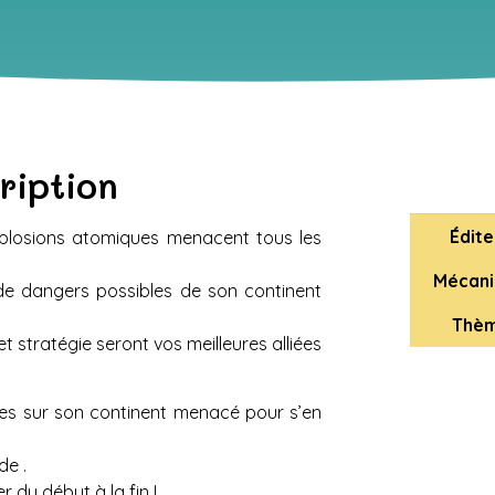
ription
Édite
explosions atomiques menacent tous les
Mécani
 de dangers possibles de son continent
Thèm
 stratégie seront vos meilleures alliées
bles sur son continent menacé pour s’en
de .
r du début à la fin !