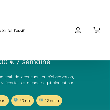
tériel festif
,00
€
/ semaine
mmersif de déduction et d’observation,
ez écarter les menaces qui planent sur
eurs
30 min
12 ans +