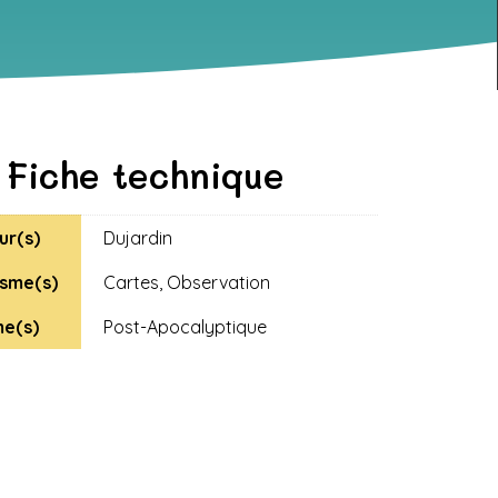
Fiche technique
ur(s)
Dujardin
sme(s)
Cartes
,
Observation
e(s)
Post-Apocalyptique