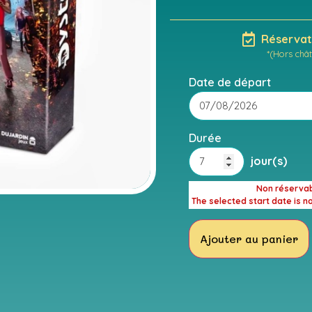
Réservati
*(Hors chât
Date de départ
Durée
jour(s)
Non réserva
The selected start date is n
Ajouter au panier