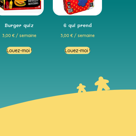
Burger quiz
6 qui prend
3,00
€
/ semaine
3,00
€
/ semaine
Louez-moi !
Louez-moi !