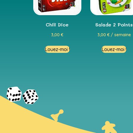
Chili Dice
Salade 2 Points
3,00
€
3,00
€
/ semaine
Louez-moi !
Louez-moi !