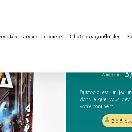
rale
/ Dystopia
eautés
Jeux de société
Châteaux gonflables
Ma
Dystopia
3
À partir de
Dystopia est un jeu i
dans le quel vous devr
votre continent.
2 à 8 jou