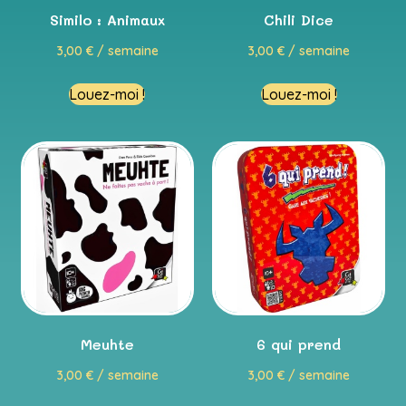
Similo : Animaux
Chili Dice
3,00
€
/ semaine
3,00
€
/ semaine
Louez-moi !
Louez-moi !
Meuhte
6 qui prend
3,00
€
/ semaine
3,00
€
/ semaine