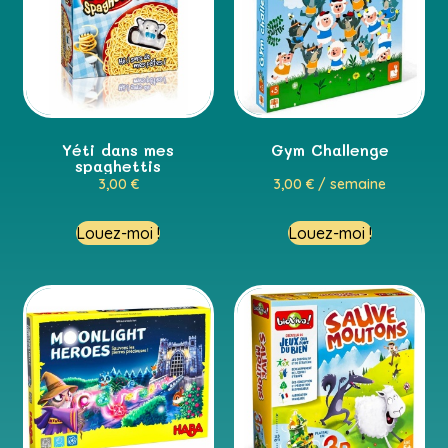
Yéti dans mes
Gym Challenge
spaghettis
3,00
€
3,00
€
/ semaine
Louez-moi !
Louez-moi !