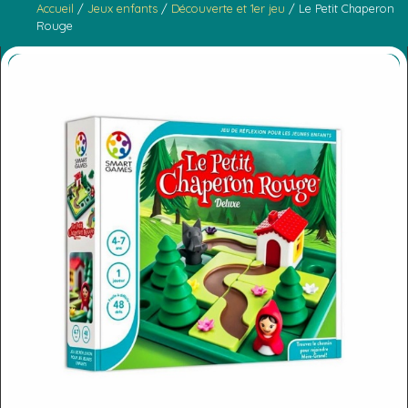
Accueil
/
Jeux enfants
/
Découverte et 1er jeu
/ Le Petit Chaperon
Rouge