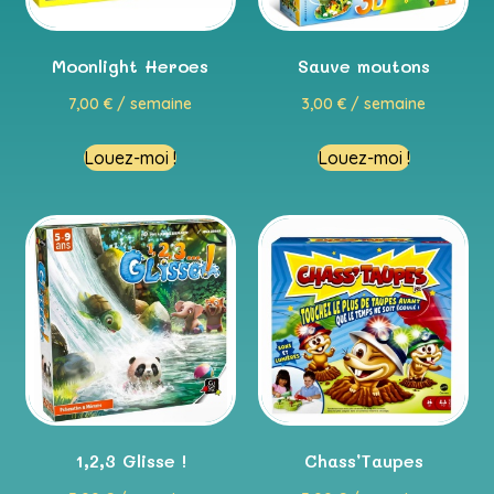
Moonlight Heroes
Sauve moutons
7,00
€
/ semaine
3,00
€
/ semaine
Louez-moi !
Louez-moi !
1,2,3 Glisse !
Chass’Taupes