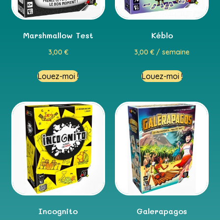
Marshmallow Test
Kéblo
3,00
€
3,00
€
/ semaine
Louez-moi !
Louez-moi !
Incognito
Galerapagos