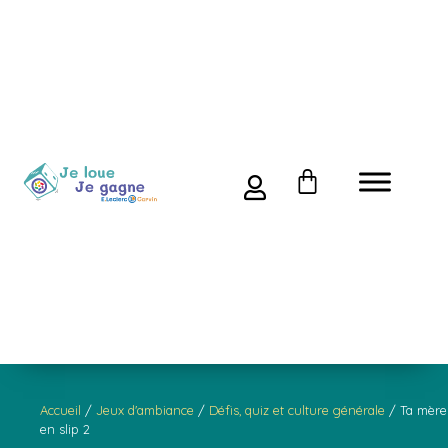
Accueil
/
Jeux d'ambiance
/
Défis, quiz et culture générale
/ Ta mère
en slip 2