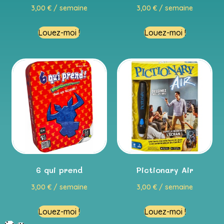
3,00
€
/ semaine
3,00
€
/ semaine
Louez-moi !
Louez-moi !
6 qui prend
Pictionary Air
3,00
€
/ semaine
3,00
€
/ semaine
Louez-moi !
Louez-moi !