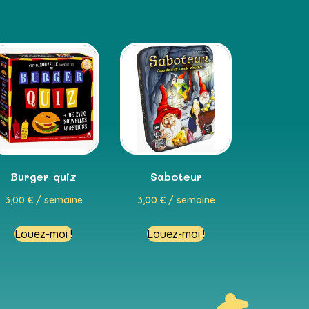
Burger quiz
Saboteur
3,00
€
/ semaine
3,00
€
/ semaine
Louez-moi !
Louez-moi !