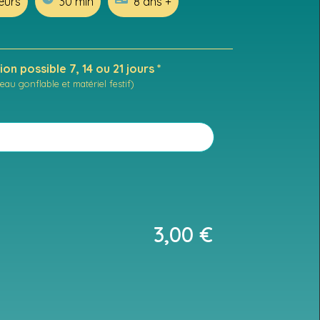
eurs
30 min
8 ans +
on possible 7, 14 ou 21 jours *
eau gonflable et matériel festif)
3,00
€