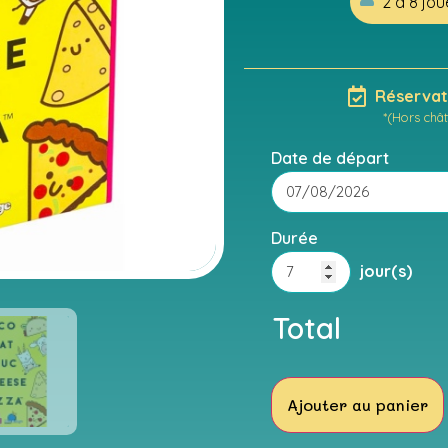
2 à 8 jou
Réservati
*(Hors chât
Date de départ
Durée
jour(s)
Total
Ajouter au panier