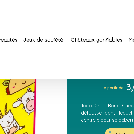
ité
/ Taco Chat Bouc Cheese Pizza
eautés
Jeux de société
Châteaux gonflables
Ma
Taco Chat
Pizza
3
À partir de
Taco Chat Bouc Chees
défausse dans lequel 
centrale pour se débarr