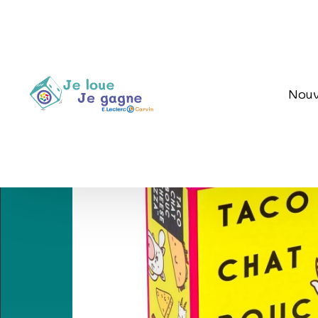
Accueil
/
Jeux d'ambiance
/
Jeux d'adresse et de dextér
Nouv