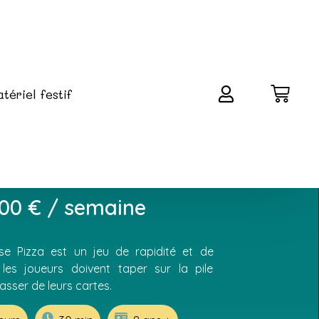
tériel festif
 Bouc Cheese
,00
€
/ semaine
e Pizza est un jeu de rapidité et de
les joueurs doivent taper sur la pile
asser de leurs cartes.