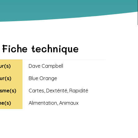
Fiche technique
ur(s)
Dave Campbell
ur(s)
Blue Orange
sme(s)
Cartes
,
Dextérité
,
Rapidité
e(s)
Alimentation
,
Animaux