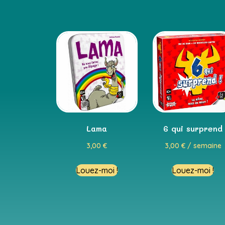
Lama
6 qui surprend
3,00
€
3,00
€
/ semaine
Louez-moi !
Louez-moi !