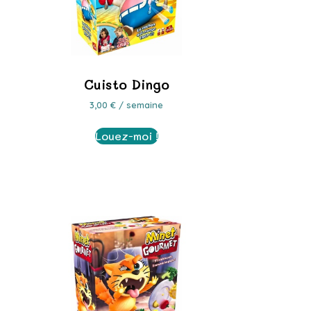
Cuisto Dingo
3,00
€
/ semaine
Louez-moi !