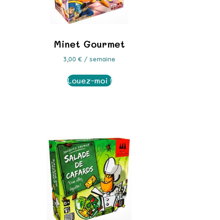
Minet Gourmet
3,00
€
/ semaine
Louez-moi !