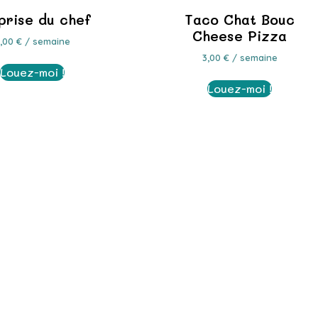
prise du chef
Taco Chat Bouc
Cheese Pizza
3,00
€
/ semaine
3,00
€
/ semaine
Louez-moi !
Louez-moi !