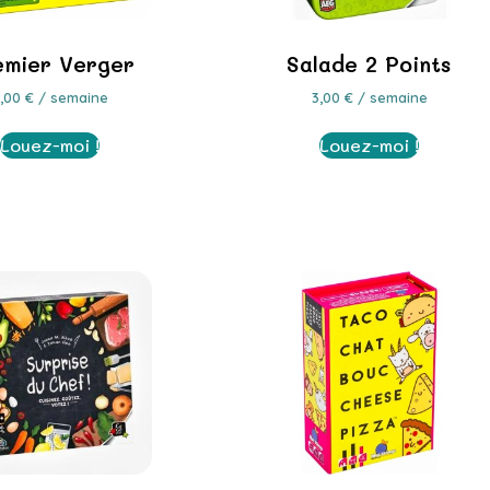
emier Verger
Salade 2 Points
3,00
€
/ semaine
3,00
€
/ semaine
Louez-moi !
Louez-moi !