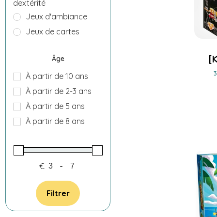
dextérité
Jeux d'ambiance
Jeux de cartes
Jeux de gestion
[
Âge
Jeux de stratégie
À partir de 10 ans
Jeux enfants
À partir de 2-3 ans
Jeux rigolos
À partir de 5 ans
Réflexion, énigmes et
casse-têtes
À partir de 8 ans
€
-
Filtrer