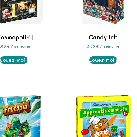
Kosmopoli:t]
Candy lab
3,00
€
/ semaine
3,00
€
/ semaine
Louez-moi !
Louez-moi !