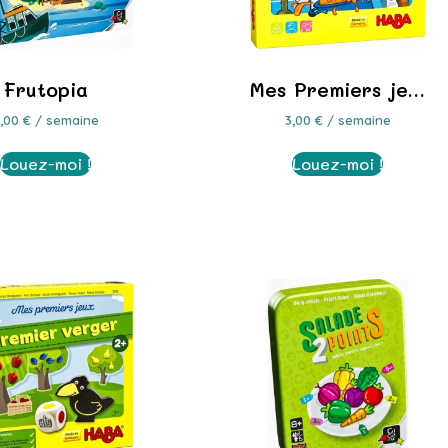
Frutopia
Mes Premiers je…
7,00
€
/ semaine
3,00
€
/ semaine
Louez-moi !
Louez-moi !