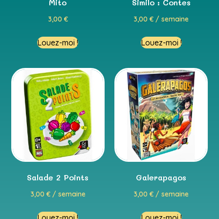
Mito
Similo : Contes
3,00
€
3,00
€
/ semaine
Louez-moi !
Louez-moi !
Salade 2 Points
Galerapagos
3,00
€
/ semaine
3,00
€
/ semaine
Louez-moi !
Louez-moi !