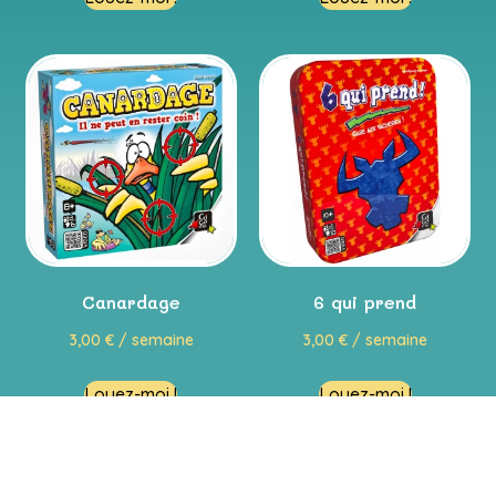
Canardage
6 qui prend
3,00
€
/ semaine
3,00
€
/ semaine
Louez-moi !
Louez-moi !