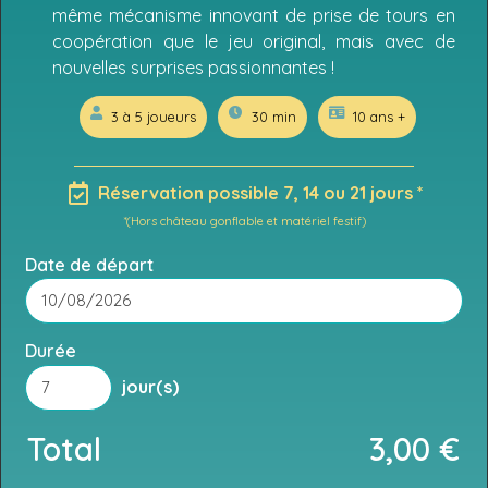
même mécanisme innovant de prise de tours en
coopération que le jeu original, mais avec de
nouvelles surprises passionnantes !
3 à 5 joueurs
30 min
10 ans +
Réservation possible 7, 14 ou 21 jours *
*(Hors château gonflable et matériel festif)
Date de départ
Durée
jour(s)
Total
3,00
€