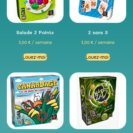
Salade 2 Points
2 sans 3
3,00
€
/ semaine
3,00
€
/ semaine
Louez-moi !
Louez-moi !