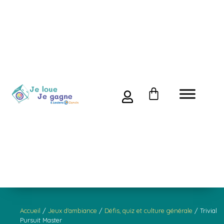
Accueil
/
Jeux d'ambiance
/
Défis, quiz et culture générale
/ Trivial
Pursuit Master