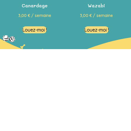
Canardage
Wazabi
3,00
€
/ semaine
3,00
€
/ semaine
Louez-moi !
Louez-moi !
Restons en contact
Passez nous voir !
Venir en magasin
En savoir plus
Le concept
La foire aux questions (F.A.Q)
Notre boutique de jouets en ligne
Conditions générales d'utilisation et de location
Mentions légales
Politique de données personnelles