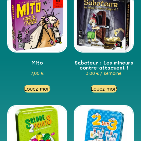
Mito
Saboteur : Les mineurs
contre-attaquent !
7,00
€
3,00
€
/ semaine
Louez-moi !
Louez-moi !